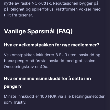
nytte av raske NOK-uttak. Reputasjonen bygger på
pålitelighet og spillerfokus. Plattformen vokser med
tillit fra tusener.
Vanlige Spørsmål (FAQ)
Hva er velkomstpakken for nye medlemmer?
Velkomstpakken inkluderer 8 EUR uten innskudd og
bonuspenger på første innskudd med gratisspinn.
Omsetningskrav er 40x.
Hva er minimumsinnskudd for å sette inn
penger?
Minste innskudd er 100 NOK via alle betalingsmetoder
som Trustly.