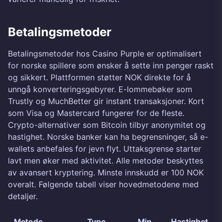
Betalingsmetoder
Betalingsmetoder hos Casino Purple er optimalisert
for norske spillere som ønsker å sette inn penger raskt
og sikkert. Plattformen støtter NOK direkte for å
unngå konverteringsgebyrer. E-lommebøker som
Trustly og MuchBetter gir instant transaksjoner. Kort
som Visa og Mastercard fungerer for de fleste.
Crypto-alternativer som Bitcoin tilbyr anonymitet og
hastighet. Norske banker kan ha begrensninger, så e-
wallets anbefales for jevn flyt. Uttaksgrense starter
lavt men øker med aktivitet. Alle metoder beskyttes
av avansert kryptering. Minste innskudd er 100 NOK
overalt. Følgende tabell viser hovedmetodene med
detaljer.
Metode
Type
Min.
Hastighet