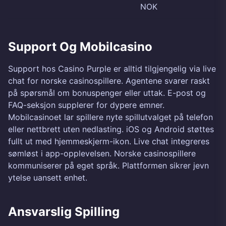
NOK
Support Og Mobilcasino
Support hos Casino Purple er alltid tilgjengelig via live
chat for norske casinospillere. Agentene svarer raskt
på spørsmål om bonuspenger eller uttak. E-post og
FAQ-seksjon supplerer for dypere emner.
Mobilcasinoet lar spillere nyte spillutvalget på telefon
eller nettbrett uten nedlasting. iOS og Android støttes
fullt ut med hjemmeskjerm-ikon. Live chat integreres
sømløst i app-opplevelsen. Norske casinospillere
kommuniserer på eget språk. Plattformen sikrer jevn
ytelse uansett enhet.
Ansvarslig Spilling